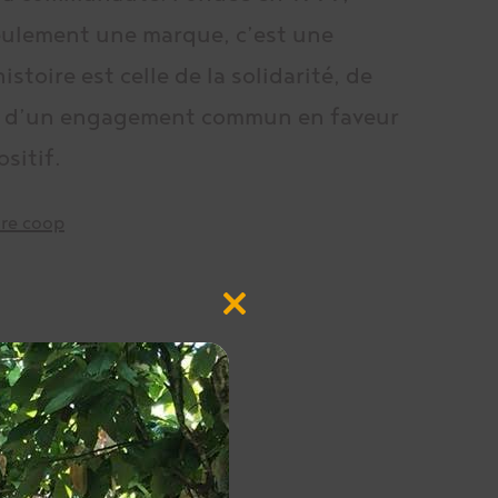
eulement une marque, c’est une
stoire est celle de la solidarité, de
t d’un engagement commun en faveur
sitif.
tre coop
Close
this
module