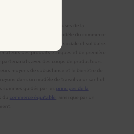
lleurs et membres-travailleuses de la
, sommes engagés vers un modèle du commerce
opération et sur l’économie sociale et solidaire.
mateurs des produits éthiques et de première
de partenariats avec des coops de producteurs
leurs moyens de subsistance et le bienêtre de
 croyons dans un modèle de travail valorisant et
us sommes guidés par les
principes de la
es du
commerce équitable
, ainsi que par un
ment.