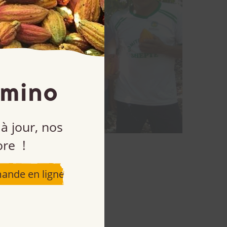
amino
à jour, nos
ore !
ande en ligne