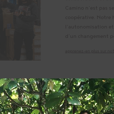
Camino n’est pas s
coopérative. Notre hi
l’autonomisation e
d’un changement po
apprenez-en plus sur no