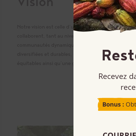
Vision
Notre vision est celle d’un monde où les individus e
collaborent, tant au niveau local que mondial, à con
communautés dynamiques, qui sous-tendent des 
Rest
diversifiées et durables, des échanges commerciaux
équitables ainsi qu’une gestion respectueuse de l
Recevez da
rece
Bonus :
Obt
COURRIE