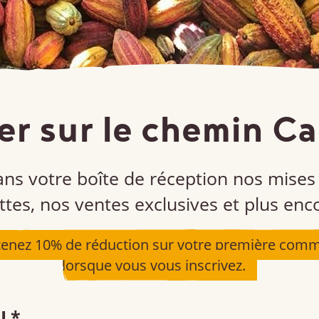
t les groupes
struire des
économies
er sur le chemin C
 et sociaux
’environnement.
ns votre boîte de réception nos mises 
ttes, nos ventes exclusives et plus enc
enez 10% de réduction sur votre première comm
lorsque vous vous inscrivez.
L
*