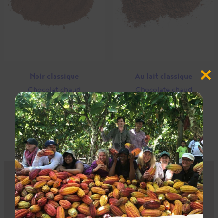
Noir classique
Au lait classique
Close
this
Chocolat chaud
Chocolate chaud
modul
Participer à l’impact