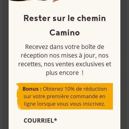
S’inscrire, acheter ou vendre nos produits – tout
cela joue un rôle.
Rester sur le chemin
Camino
Recevez dans votre boîte de
réception nos mises à jour, nos
recettes, nos ventes exclusives et
plus encore !
Restez informé
Bonus :
Obtenez 10% de réduction
Inscrivez-vous à notre infolettre et recevez 10% de
sur votre première commande en
rabais sur votre première commande Camino.
ligne lorsque vous vous inscrivez.
Je m’inscris
COURRIEL
*