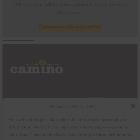
Utilisez nos produits pour appuyer la cause qui vous
tient à cœur
Commencez dès aujourd’hui
Impact
OÙ ACHETER
Manage Cookie Consent
Produits
Privacy Policy
Découvrir
Expédition et retours
We use technologies like cookies to store and/or access device
À propos
Mon panier
information. We do this to improve browsing experience and to
Mon compte
Facebook
Instagram
Twitter
show (non-) personalized ads. Consenting to these technologies