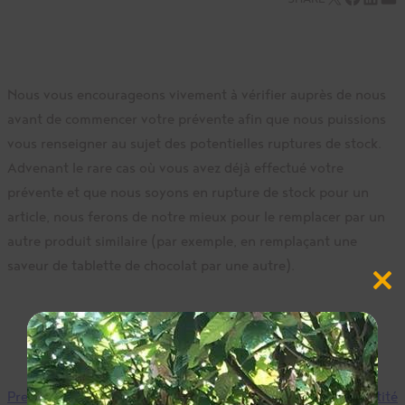
Nous vous encourageons vivement à vérifier auprès de nous
avant de commencer votre prévente afin que nous puissions
vous renseigner au sujet des potentielles ruptures de stock.
Advenant le rare cas où vous avez déjà effectué votre
prévente et que nous soyons en rupture de stock pour un
article, nous ferons de notre mieux pour le remplacer par un
autre produit similaire (par exemple, en remplaçant une
saveur de tablette de chocolat par une autre).
Close
this
modul
Previous
Si je décide de faire
Next
Quelle est la quantité