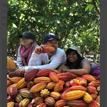
une prévente et que je dois
minimum à commander ?
commander des caisses
complètes, que devrais-je faire
avec le stock en trop ?
Participer à l’impact
S’inscrire, acheter ou vendre nos produits – tout
cela joue un rôle.