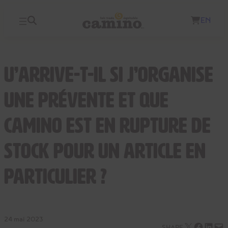
Aller
EN
au
contenu
u’arrive-t-il si j’organise
une prévente et que
Camino est en rupture de
stock pour un article en
particulier ?
24 mai 2023
Envoyer cette page par e-mail
Partager sur Facebook
Partager sur LinkedIn
Envoyer cette page par e-mail
SHARE