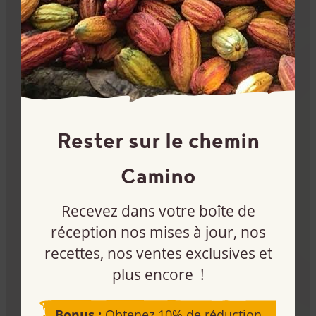
Restez informé
Inscrivez-vous à notre infolettre et recevez 10% de
rabais sur votre première commande Camino.
Rester sur le chemin
Je m’inscris
Camino
Recevez dans votre boîte de
réception nos mises à jour, nos
recettes, nos ventes exclusives et
Devenez client
plus encore !
Vous souhaitez acheter nos produits pour votre
Bonus :
Obtenez 10% de réduction