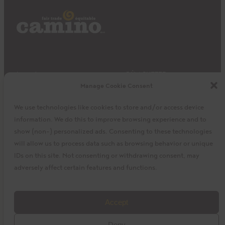
Impact
OÙ ACHETER
Manage Cookie Consent
Produits
Privacy Policy
Découvrir
Expédition et retours
We use technologies like cookies to store and/or access device
À propos
Mon panier
information. We do this to improve browsing experience and to
Mon compte
Facebook
Instagram
Twitter
show (non-) personalized ads. Consenting to these technologies
will allow us to process data such as browsing behavior or unique
IDs on this site. Not consenting or withdrawing consent, may
adversely affect certain features and functions.
©2023 Coopérative La Siembra inc. Camino, Cuisine Camino,
Accept
le logo Camino, et le logo Cuisine Camino sont des marques de
Deny