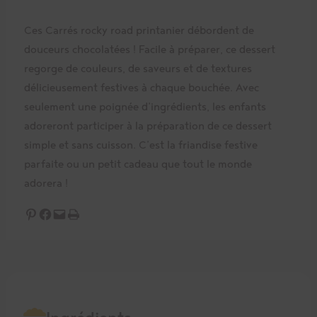
Ces Carrés rocky road printanier débordent de
douceurs chocolatées ! Facile à préparer, ce dessert
regorge de couleurs, de saveurs et de textures
délicieusement festives à chaque bouchée. Avec
seulement une poignée d’ingrédients, les enfants
adoreront participer à la préparation de ce dessert
simple et sans cuisson. C’est la friandise festive
parfaite ou un petit cadeau que tout le monde
adorera !
Partager sur Pinterest
Partager sur Facebook
Envoyer cette page par e-mail
Imprimer cette page