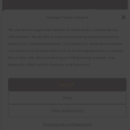
Impact
OÙ ACHETER
Manage Cookie Consent
Produits
Privacy Policy
Découvrir
Expédition et retours
We use technologies like cookies to store and/or access device
À propos
Mon panier
information. We do this to improve browsing experience and to
Mon compte
Facebook
Instagram
Twitter
show (non-) personalized ads. Consenting to these technologies
will allow us to process data such as browsing behavior or unique
IDs on this site. Not consenting or withdrawing consent, may
adversely affect certain features and functions.
©2023 Coopérative La Siembra inc. Camino, Cuisine Camino,
Accept
le logo Camino, et le logo Cuisine Camino sont des marques de
Deny
commerce de la coopérative La Siembra. Tous droits réservés.
View preferences
Conception par
baytek
Politique de confidentialité