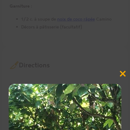
Garniture :
1/2 c. à soupe de
noix de coco râpée
Camino
Décors à pâtisserie (facultatif)
Directions
Close
this
modul
Rocky road :
Tapisser un moule carré de 8 pouces de
parchemin culinaire.
Dans un bol, mélanger la noix de coco râpée, les
mini-guimauves colorées et les œufs en