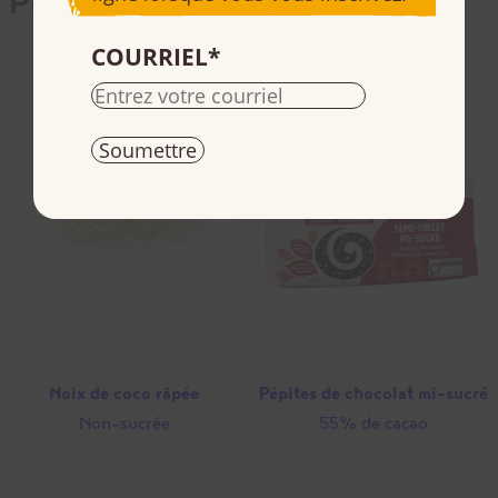
Produits utilisés
COURRIEL
*
Noix de coco râpée
Pépites de chocolat mi-sucré
Non-sucrée
55% de cacao