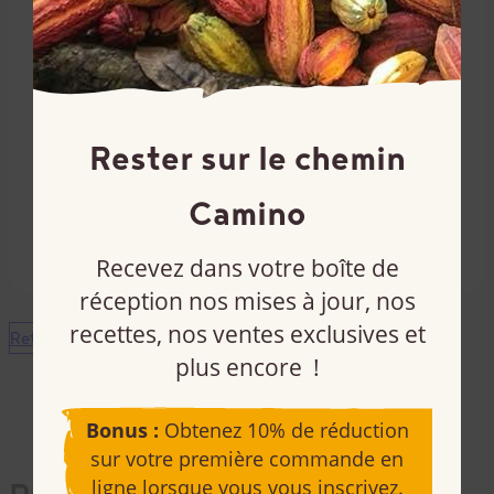
au congélateur pendant 45 minutes, jusqu’à ce
que le chocolat durcisse.
Sortir du réfrigérateur ou du congélateur et
laisser reposer pendant 10 minutes. Couper en
carrés. Dégustez !
Rester sur le chemin
Conservez les restants au réfrigérateur (jusqu’à
2 semaines) ou au congélateur (jusqu’à un mois)
Camino
dans un récipient hermétique.
Recevez dans votre boîte de
réception nos mises à jour, nos
recettes, nos ventes exclusives et
Retour aux recettes
plus encore !
Bonus :
Obtenez 10% de réduction
sur votre première commande en
ligne lorsque vous vous inscrivez.