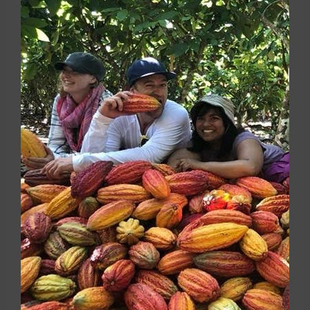
chocolat. Mettre de côté.
Faire fondre le 2 tasses de pépites de chocolat au
bain-marie ou au micro-ondes. Une fois fondu,
ajoutez une pincée de sel de mer et mélangez
bien pour faire ressortir la saveur chocolatée !
Laisser refroidir pendant 2 à 3 minutes.
Ajouter le chocolat fondu au mélange rocky road
et mélanger jusqu’à ce que tout soit bien enrobé.
Transférer dans le moule carré et presser
doucement pour que tout soit uniforme
Garniture de chocolat :
Faire fondre la deuxième quantité de pépites de
chocolat, 1 à 2 tasses, au bain-marie ou au
micro-onde. Verser ce chocolat fondu sur la
couche rocky road et ajouter des garnitures.
Placer au réfrigérateur pendant 1 à 2 heures, ou