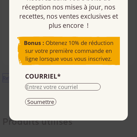
préférence.
réception nos mises à jour, nos
Savourez!
recettes, nos ventes exclusives et
Remarques : Les cupcakes doivent être dégustés de
plus encore !
préférence dans les 3 à 4 jours suivant la cuisson. Les
cupcakes peuvent être congelés avant le glaçage,
Bonus :
Obtenez 10% de réduction
jusqu’à 3 mois.
sur votre première commande en
ligne lorsque vous vous inscrivez.
COURRIEL
*
Retour aux recettes
Produits utilisés