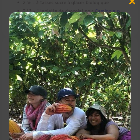
2 ½ – 3 tasses sucre à glacer biologique
Close
this
2/3 – 1 tablette de chocolat noir
Camino aux
modul
Éclats de canneberges, orange et gingembre
Directions
Préchauffer le four à 350°F et chemiser les
moules à cupcake de caissettes de papier ou de
silicone.
Dans un grand bol, mélanger l’huile, le jus
d’orange, les œufs, le yogourt et le zeste
d’orange.
Intégrer les ingrédients secs et bien mélanger.
Remplir les moules à cupcake au ¾ et cuire 16 –