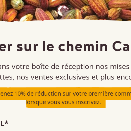
er sur le chemin C
ns votre boîte de réception nos mises 
ttes, nos ventes exclusives et plus enc
Participer à l’impac
enez 10% de réduction sur votre première comm
lorsque vous vous inscrivez.
L
*
, acheter ou vendre nos produits – tout cela jo