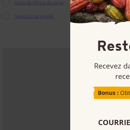
Sans lécithine de soya
Sans sucre ajouté
Rest
Recevez da
rece
Bonus :
Obt
COURRIE
S’inscrire