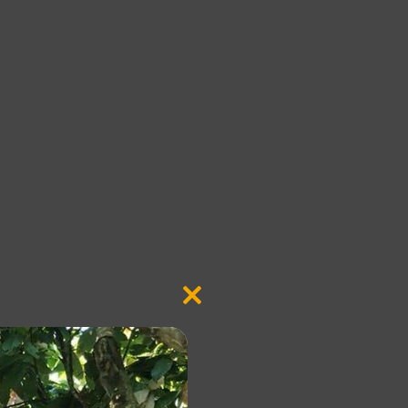
Close
this
module