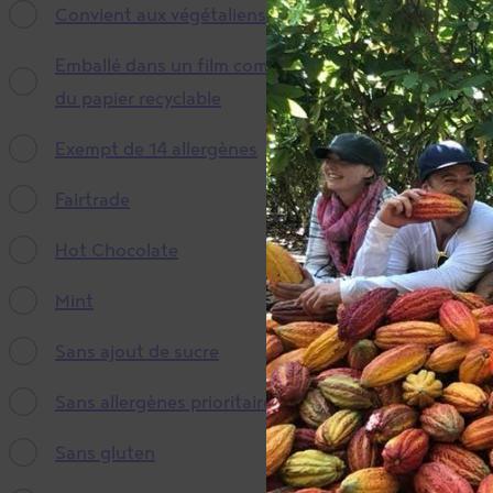
Prépara
Convient aux végétaliens
Emballé dans un film compostable et
du papier recyclable
Exempt de 14 allergènes
Fairtrade
Hot Chocolate
Mint
Sans ajout de sucre
Sans allergènes prioritaires
Sans gluten