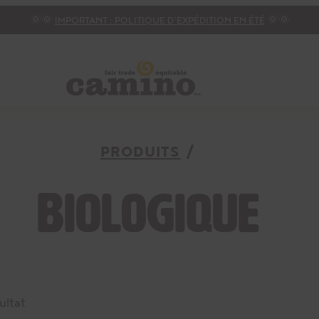
🌞🌞
IMPORTANT : POLITIQUE D’EXPÉDITION EN ÉTÉ
🌞🌞
PRODUITS
Biologique
sultat