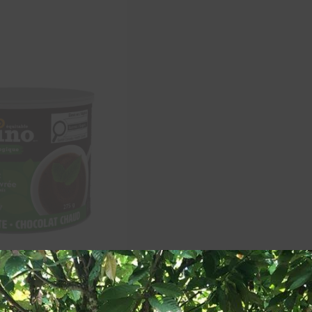
ud à la menthe poivrée