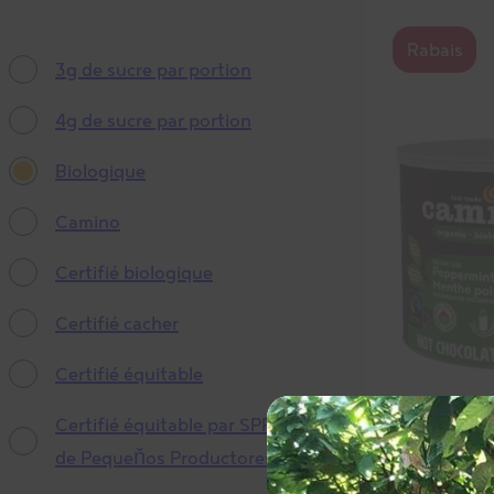
Rabais
3g de sucre par portion
4g de sucre par portion
Biologique
Camino
Certifié biologique
Certifié cacher
Certifié équitable
Certifié équitable par SPP (Símbolo
de Pequeňos Productores)
Chocolat cha