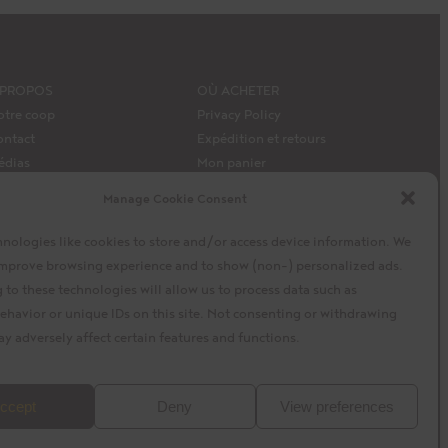
 PROPOS
OÙ ACHETER
otre coop
Privacy Policy
ontact
Expédition et retours
édias
Mon panier
 modèle de capital de La
Mon compte
Manage Cookie Consent
iembra
Facebook
Instagram
Twitter
nologies like cookies to store and/or access device information. We
 improve browsing experience and to show (non-) personalized ads.
to these technologies will allow us to process data such as
ehavior or unique IDs on this site. Not consenting or withdrawing
y adversely affect certain features and functions.
Conception par
baytek
ccept
Deny
View preferences