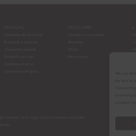
PRODUITS
DÉCOUVRIR
À
Tablettes de chocolat
Dernières nouvelles
N
Produits à cuisiner
Recettes
C
Chocolats chauds
FAQs
M
Produits en vrac
Ressources
Le
Cadeaux et plus
S
Commerce de gros
We use tech
do this to
Consenting 
browsing b
consent, ma
o Camino, et le logo Cuisine Camino sont des
A
ervés.