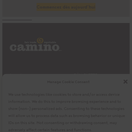
Commencez dès aujourd’hui
Impact
OÙ ACHETER
Manage Cookie Consent
Produits
Privacy Policy
Découvrir
Expédition et retours
We use technologies like cookies to store and/or access device
À propos
Mon panier
information. We do this to improve browsing experience and to
Mon compte
Facebook
Instagram
Twitter
show (non-) personalized ads. Consenting to these technologies
will allow us to process data such as browsing behavior or unique
IDs on this site. Not consenting or withdrawing consent, may
adversely affect certain features and functions.