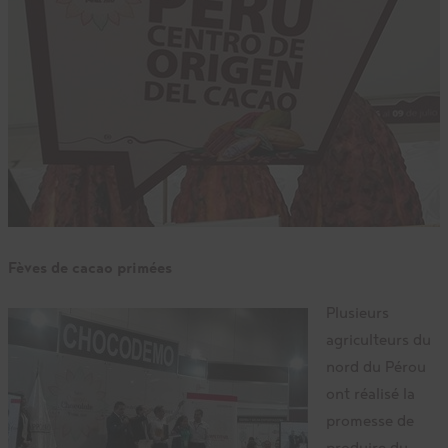
Fèves de cacao primées
Plusieurs
agriculteurs du
nord du Pérou
ont réalisé la
promesse de
produire du