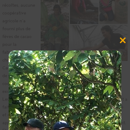
récoltes, aucune
coopérative
agricole n’a
fourni plus de
fèves de cacao
Close
pour la
this
modul
fabrication de
chocolats
Camino qu’Oro Verde. Nichée dans les collines verdoyantes
de San Martin aux abords de la jungle amazonienne, la
coopérative Oro Verde dispose d’une riche histoire et d’un
excellent programme d’équité entre les sexes. La bénévole
Leslie Rosales s’est chargée du kiosque au Salon du cacao et a
fait remarquer qu’« actuellement, les prix mondiaux du café
et du cacao sont si faibles qu’ils ne reflètent pas le soutien
apporté par les agricultrices à la chaine d’approvisionnement.