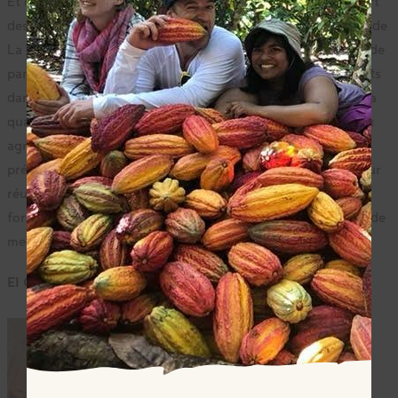
Et comment pouvons-nous même mettre un prix sur l’effort
des mères pour élever une famille ? » La coopérative sœur de
La Siembra, Equal Exchange, apporte un soutien à Oro Verde
par le biais de programmes visant à accroître les rendements
dans les exploitations de cacao, à améliorer le contrôle de la
qualité et à développer des mécanismes qui permettent aux
agriculteurs d’établir l’équité dans la coopérative. Le
président d’Oro Verde, Tomás Cordova, a expliqué que, pour
réussir, une coopérative, doit disposer de programmes de
formation continue, d’une communication transparente et de
membres désireux de réussir.
El Quinacho exprime sa reconnaissance
Au Salon du
cacao et
chocolat de
Lima, Luis