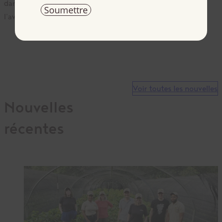
dans leurs coopératives comme moyen d’économiser pour
l’avenir.
Voir toutes les nouvelles
Nouvelles
récentes