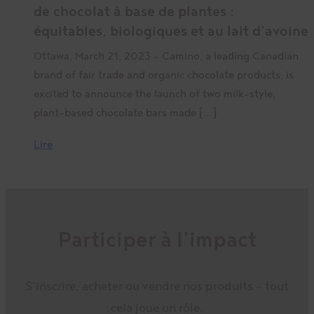
de chocolat à base de plantes :
équitables, biologiques et au lait d’avoine
Ottawa, March 21, 2023 – Camino, a leading Canadian
brand of fair trade and organic chocolate products, is
excited to announce the launch of two milk-style,
plant-based chocolate bars made […]
Lire
Participer à l’impact
S’inscrire, acheter ou vendre nos produits – tout
cela joue un rôle.